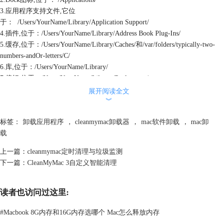
3.应用程序支持文件,它位
于： /Users/YourName/Library/Application Support/
4.插件,位于：/Users/YourName/Library/Address Book Plug-Ins/
5.缓存,位于：/Users/YourName/Library/Caches/和/var/folders/typically-two-
numbers-andOr-letters/C/
6.库,位于：/Users/YourName/Library/
7.偏好,位于：/Users/YourName/Library/Preferences/
8.保存状态,位于： /Users/YourName/Library/Saved Application State/
展开阅读全文
9.崩溃,位于：/Users/YourName/Library/Application Support/CrashReporter/
︾
手动卸载Safari一定要找到这些类型的文件，找到Safari文件夹中的文件并
标签：
卸载应用程序
，
cleanmymac卸载器
，
mac软件卸载
，
mac卸
删除，但是在删除系统文件的时候一定要小心，如果误删就有可能影响
载
Mac系统的稳定性。还好现在从Mac上卸载Safari一个更加简单的方法，并
不需要手动去查找这些文件，那就是使用CleanMyMac。
上一篇：
cleanmymac定时清理与垃圾监测
如何从Mac上卸载Safari
下一篇：
CleanMyMac 3自定义智能清理
使用cleanmymac从Mac上卸载Safari非常容易，使用它的“卸载器”功能，简
单快速卸载Safari及其相关文件，具体方法：
1.
下载CleanMyMac
并安装。
读者也访问过这里:
2.启动应用程序并单击“卸载器”。
3.点击“查看全部应用程序”，然后勾选Safari应用程序及其相关所有组
#
Macbook 8G内存和16G内存选哪个 Mac怎么释放内存