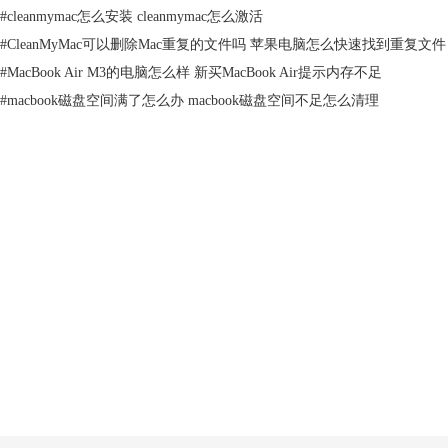
件。
#
cleanmymac怎么安装 cleanmymac怎么激活
#
CleanMyMac可以删除Mac重复的文件吗 苹果电脑怎么快速找到重复文件
#
MacBook Air M3的电脑怎么样 新买MacBook Air提示内存不足
#
macbook磁盘空间满了怎么办 macbook磁盘空间不足怎么清理
产品
支持
图一：使用cleanmymac卸载Safari
4.点击“卸载”既可以完全删除Safari。
CleanMyMac设计精美的
程序卸载
，只需要点击几下就可以完全卸载干
关于
净，当然他不仅可以卸载应用程序，还可以清理更多的垃圾，并加快Mac
速度，还在等待什么？也来清理你的Mac吧！
客服