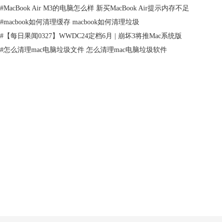
应用程序，如果将任何应用程序放入废纸篓中，那么会提示将它与保留在
#
MacBook Air M3的电脑怎么样 新买MacBook Air提示内存不足
系统中的所有相关项目一起卸载，非常人性化。
#
macbook如何清理缓存 macbook如何清理垃圾
如果你正在使用Mac，那就一定不能错过它，下载
cleanmymac中文版
试试
#
【每日果闻0327】WWDC24定档6月 | 崩坏3将推Mac系统版
吧！
#
怎么清理mac电脑垃圾文件 怎么清理mac电脑垃圾软件
产品
支持
关于
客服