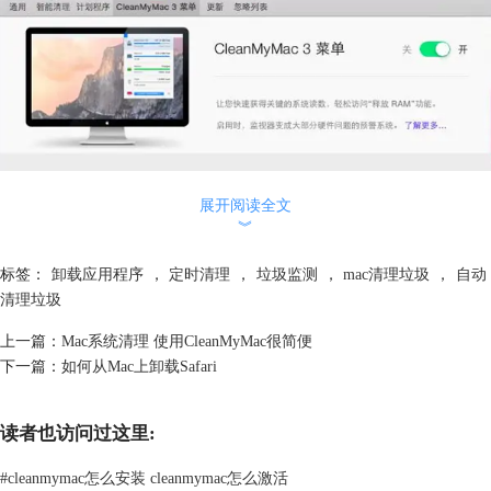
展开阅读全文
︾
标签：
卸载应用程序
，
定时清理
，
垃圾监测
，
mac清理垃圾
，
自动
清理垃圾
上一篇：
Mac系统清理 使用CleanMyMac很简便
下一篇：
如何从Mac上卸载Safari
读者也访问过这里:
图二：垃圾监测
#
cleanmymac怎么安装 cleanmymac怎么激活
最后，如果需要经常卸载应用程序，CleanMyMac3将自动提供以正确卸载