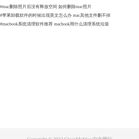
#
mac删除照片后没有释放空间 如何删除mac照片
图二：自定义智能清理
#
苹果卸载软件的时候出现英文怎么办 mac其他文件删不掉
注意：取消选中模块不会将它从CleanMyMac中移除，但是需要单独扫
#
macbook系统清理软件推荐 macbook用什么清理系统垃圾
描。
自定义智能清理设置是不是很简单？软件可以为每个不同的用户量身打造
不同的扫描计划，清理大量的磁盘垃圾，是Mac中必备软件之一。更多相
关问题可以查看
CleanMyMac教程
。
文章由cleanmymac编辑人张扬阳原创，请您尊重原创，转载请注明原址，
谢谢合作。
产品
支持
关于
客服