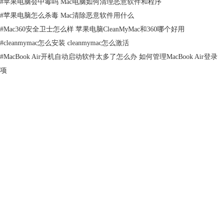
#
苹果电脑会中毒吗 Mac电脑如何清理恶意软件和程序
#
苹果电脑怎么杀毒 Mac清除恶意软件用什么
#
Mac360安全卫士怎么样 苹果电脑CleanMyMac和360哪个好用
#
cleanmymac怎么安装 cleanmymac怎么激活
图2 移出恶意软件功能
#
MacBook Air开机自动启动软件太多了怎么办 如何管理MacBook Air登录
1.选择“移出恶意软件”功能，并点击扫描按钮，CleanMyMac X就会自动开
项
启全电脑的扫描操作，让威胁mac电脑安全的恶意程序无所遁形。
产品
支持
关于
图3 查找恶意软件