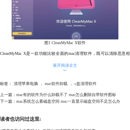
图1 CleanMyMac X软件
CleanMyMac X是一款功能比较全面的mac清理软件，既可以清除恶意程
序，又能清理系统垃圾、维护系统的健康运行。它的功能包括单不限于清
展开阅读全文
理系统缓存文件和系统内存、粉碎顽固文件，软件的卸载与更新、管理启
︾
动项、删除程序扩展，还能够实时监控系统漏洞，移出恶意软件等。
当我们不确定电脑中的软件是否安全，我们可以通过软件中的“保护”项下
标签：
清理苹果电脑
，
mac软件卸载
，
c盘清理软件
的“移出恶意软件”功能对电脑进行全面的安全检查。
上一篇：
mac有的软件为什么卸载不了 mac怎么删除自带软件图标
下一篇：
mac系统怎么看磁盘空间 mac一直显示磁盘空间不足怎么办
读者也访问过这里: