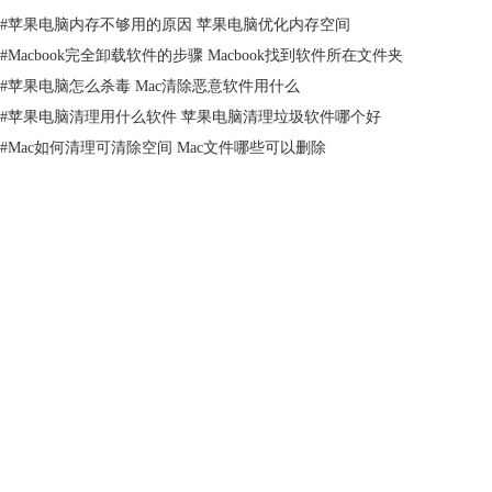
#
苹果电脑内存不够用的原因 苹果电脑优化内存空间
图2：Mac电脑病毒
#
Macbook完全卸载软件的步骤 Macbook找到软件所在文件夹
2.永久性硬盘损伤
#
苹果电脑怎么杀毒 Mac清除恶意软件用什么
为了实现更高的读写速度，苹果电脑大都采用了定制版的固态硬盘。正版
#
苹果电脑清理用什么软件 苹果电脑清理垃圾软件哪个好
软件会采用与硬盘兼容的读写算法，在软件运行的时候，不会损伤固态硬
盘。而盗版软件，大都不会提供算法上的优化和支持。长期使用盗版软
#
Mac如何清理可清除空间 Mac文件哪些可以删除
件，会给固态硬盘带来不可逆的损伤。
截至目前，苹果台式机固态硬盘的售价约为3000RMB/TB。
产品
支持
关于
图3：苹果固态硬盘
客服