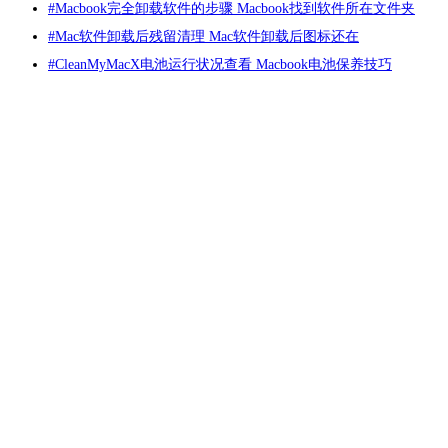
#
Macbook完全卸载软件的步骤 Macbook找到软件所在文件夹
骤。
#
Mac软件卸载后残留清理 Mac软件卸载后图标还在
1、在中文网站“
https://www.mycleanmymac.com/xiazai.html
”中下载并按
#
CleanMyMacX电池运行状况查看 Macbook电池保养技巧
照提示安装CleanMyMac软件。
产品
支持
图3：下载并安装CleanMyMac
2、打开软件后，在主界面上选择“清理”项中的“系统垃圾”选项。