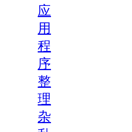
应
用
程
序
整
理
杂