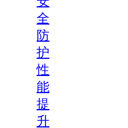
安
全
防
护
性
能
提
升