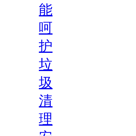
能
呵
护
垃
圾
清
理