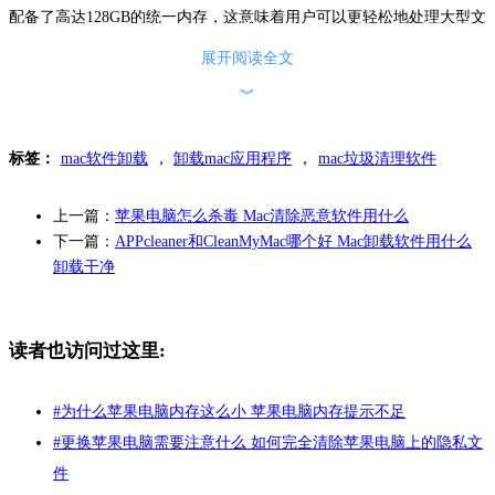
配备了高达128GB的统一内存，这意味着用户可以更轻松地处理大型文
件和多任务处理。此外，苹果还提供了不同存储容量的选项，以满足
展开阅读全文
用户的个性化需求。
︾
标签：
mac软件卸载
，
卸载mac应用程序
，
mac垃圾清理软件
上一篇：
苹果电脑怎么杀毒 Mac清除恶意软件用什么
下一篇：
APPcleaner和CleanMyMac哪个好 Mac卸载软件用什么
卸载干净
图2：M3芯片与M2芯片对比
读者也访问过这里:
二、MacBook Pro怎么清理系统垃圾
随着时间的推移，我们的MacBook Pro可能会积累大量的临时文件、缓
#
为什么苹果电脑内存这么小 苹果电脑内存提示不足
存数据以及其他不再需要的文件。这些垃圾文件不仅会占用宝贵的硬
#
更换苹果电脑需要注意什么 如何完全清除苹果电脑上的隐私文
盘空间，还可能导致系统运行缓慢。幸运的是，有多种方法可以解决
这个问题，其中使用CleanMyMac是一种简单而有效的方式。下面将为
件
大家演示如何使用CleanMyMac清理MacBook Pro系统垃圾的详细步