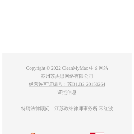
关于
客服
Copyright © 2022
CleanMyMac 中文网站
图4：进入系统清理选项
苏州苏杰思网络有限公司
经营许可证编号：苏B1.B2-20150264
3、点击“扫描”按钮，CleanMyMac会自动扫描你的系统，查找无用的文
件。
证照信息
特聘法律顾问：江苏政纬律师事务所 宋红波