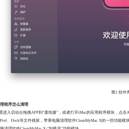
图1:软件
理程序怎么清理
只需进入启动台拖拽APP到“废纸篓”，或者打开iMac的应用程序模块，点
Pref、Dock等文件残留，苹果电脑清理软件CleanMyMac X的一些功
脑清理软件CleanMyMac X-“卸载器”功能模块