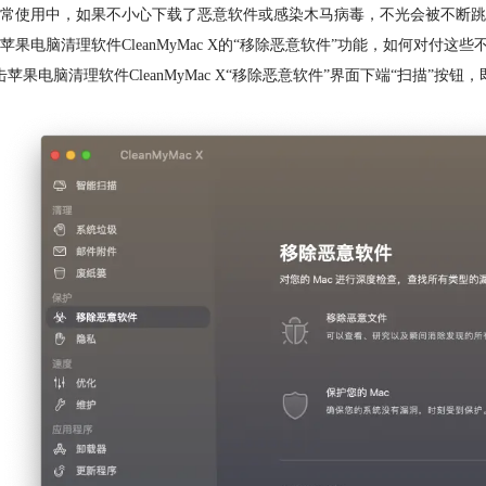
常使用中，如果不小心下载了恶意软件或感染木马病毒，不光会被不断跳
苹果电脑清理软件CleanMyMac X的“移除恶意软件”功能，如何对付
击苹果电脑清理软件CleanMyMac X“移除恶意软件”界面下端“扫描”按