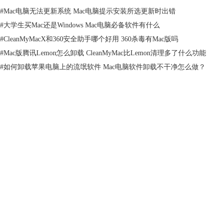
序，更新可能需要一些额外的步骤。通常情况下，我们需要手动访问软件
#
Mac电脑无法更新系统 Mac电脑提示安装所选更新时出错
官网查找是否有新版本可供下载。不过，借助CleanMyMac，这个过程将
#
大学生买Mac还是Windows Mac电脑必备软件有什么
会变得更加简单。上文为大家介绍了CleanMyMac的“更新”功能，下面为
#
CleanMyMacX和360安全助手哪个好用 360杀毒有Mac版吗
大家演示一下如何使用CleanMyMac更新功能的具体步骤。
#
Mac版腾讯Lemon怎么卸载 CleanMyMac比Lemon清理多了什么功能
1、在CleanMyMac中打开“更新”模块。
#
如何卸载苹果电脑上的流氓软件 Mac电脑软件卸载不干净怎么做？
2、CleanMyMac会自动扫描所有已安装的应用，点击“查看x个更新”可看
到列出的可以更新的版本。如果没有更新，则会显示“Mac的所有软件更
新至最新版本”。
产品
支持
关于
图3：查看更新
客服