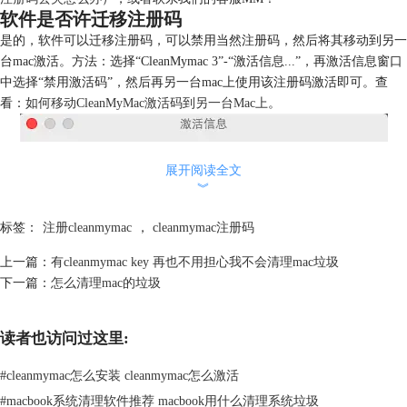
软件是否许迁移注册码
是的，软件可以迁移注册码，可以禁用当然注册码，然后将其移动到另一
台mac激活。方法：选择“CleanMymac 3”-“激活信息...”，再激活信息窗口
中选择“禁用激活码”，然后再另一台mac上使用该注册码激活即可。查
看：
如何移动CleanMyMac激活码到另一台Mac上
。
展开阅读全文
︾
标签：
注册cleanmymac
，
cleanmymac注册码
上一篇：
有cleanmymac key 再也不用担心我不会清理mac垃圾
下一篇：
怎么清理mac的垃圾
图二：禁用当前激活码
注册有有何限制
读者也访问过这里:
正版cleanmymac是只授权1个设备，只允许在1台设备中安装并激活。
#
cleanmymac怎么安装 cleanmymac怎么激活
是否支持软件版本升级
正版cleanmymac支持小版本升级，大版本升级需要重新购买，具体是否有
#
macbook系统清理软件推荐 macbook用什么清理系统垃圾