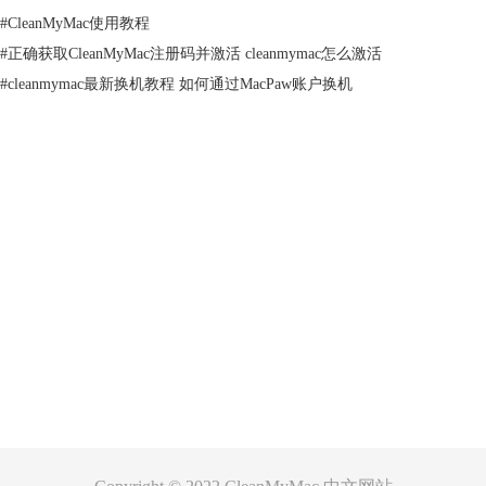
优惠需要看官网是否有优惠活动。
#
CleanMyMac使用教程
该软件是否支持免费试用版？
#
正确获取CleanMyMac注册码并激活 cleanmymac怎么激活
是，软件支持免费试用版，试用版无时间限制，但是限制部分功能，并且
#
cleanmymac最新换机教程 如何通过MacPaw账户换机
只能清理500MB垃圾，在官网的下载页面可以免费下载
cleanmymac免费
版
。
以上是几个常见的关于cleanmymac注册的问题，如果你还有什么问题，可
以查看官网教程或者联系在线客服。
产品
支持
关于
客服