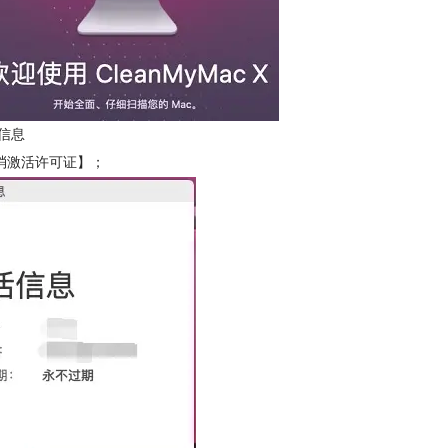
信息
消激活许可证】；