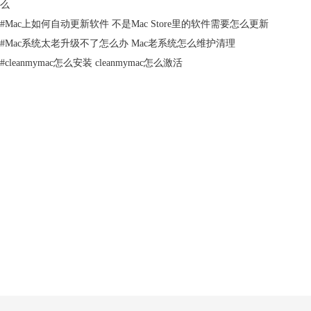
么
新”，以后软件在有更新的时候就会出现提示。
#
Mac上如何自动更新软件 不是Mac Store里的软件需要怎么更新
#
Mac系统太老升级不了怎么办 Mac老系统怎么维护清理
#
cleanmymac怎么安装 cleanmymac怎么激活
产品
支持
关于
图三：自动检查更新
参考以上的方法就可以很容易更新下载安装cleanmymac最新版，更好的
清
客服
理mac垃圾
去！
文章由cleanmymac官网Anne原创，转载请注明原址：