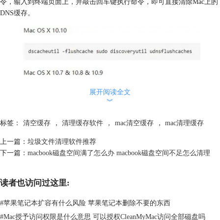
令，输入到终端页面上，并敲击回车键执行命令，即可直接清除Mac上的
DNS缓存。
展开阅读全文
︾
标签：
清空缓存
，
清理缓存软件
，
mac清空缓存
，
mac清理缓存
上一篇：
垃圾文件清理软件推荐
下一篇：
macbook磁盘空间满了怎么办 macbook磁盘空间不足怎么清理
读者也访问过这里:
图2：执行命令清除DNS缓存
#
苹果笔记本扩容有什么风险 苹果笔记本删除不要的东西
不过这种手动常规清除DNS缓存的方式，有两个致命的缺陷：第一，操作
#
Mac授予访问权限是什么意思 可以授权CleanMyMac访问全部磁盘吗