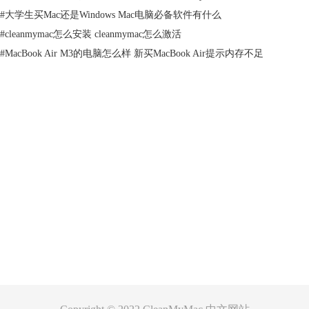
麻烦，手动输入命令容易出错，而且命令很长很难被记住；第二，命令是
#
大学生买Mac还是Windows Mac电脑必备软件有什么
和Mac的版本挂钩的，Mac升级版本，清除DNS缓存的命令也可能会跟着
#
cleanmymac怎么安装 cleanmymac怎么激活
变化，而且网上搜索出来的的命令多种多样，难以分辨究竟哪个命令才是
#
MacBook Air M3的电脑怎么样 新买MacBook Air提示内存不足
真实有效的。
所以基本上这种常规的方式是十分不实用且不方便的，可以直接淘汰
PASS了，因此小编推荐使用Mac的CleanMyMac软件来清除DNS缓存，一
键操作即可。
二、使用CleanMyMac清空DNS缓存
第一步：打开CleanMyMac软件，然后点击左侧的“维护”选项，打开维护
产品
操作界面。
第二步：勾选“刷新DNS缓存”，由下图3也可以看到，该项功能目的就是
帮助用户刷新浏览器的DNS缓存，即清空缓存，致力于解决“无法连接某
支持
些网站”、“网站无规律变慢”等相关问题。
第三步：点击“运行”按钮，运行该功能即可，详细步骤如下图3红色箭
关于
头。
客服