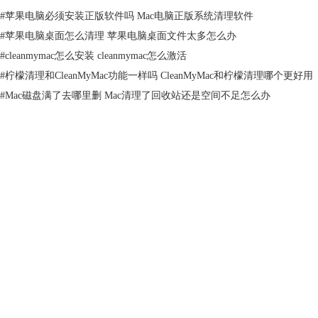
#
苹果电脑必须安装正版软件吗 Mac电脑正版系统清理软件
#
苹果电脑桌面怎么清理 苹果电脑桌面文件太多怎么办
#
cleanmymac怎么安装 cleanmymac怎么激活
#
柠檬清理和CleanMyMac功能一样吗 CleanMyMac和柠檬清理哪个更好用
#
Mac磁盘满了去哪里删 Mac清理了回收站还是空间不足怎么办
图3：log文件夹
5、重复上述步骤，但是在第二步中输入“~/Downloads”，点击“前往”。这
产品
里是你下载过的各种文件，你可以删除一些已经不需要或者重复的下载文
件。
支持
关于
客服