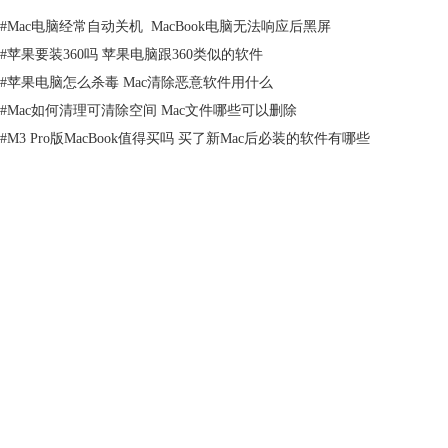
#
Mac电脑经常自动关机 MacBook电脑无法响应后黑屏
#
苹果要装360吗 苹果电脑跟360类似的软件
#
苹果电脑怎么杀毒 Mac清除恶意软件用什么
#
Mac如何清理可清除空间 Mac文件哪些可以删除
#
M3 Pro版MacBook值得买吗 买了新Mac后必装的软件有哪些
产品
支持
图1 CleanMyMac X实时监控
关于
这么好用的软件就是我一直在使用的CleanMyMac X苹果电脑专业清理软
件。它吸引我的不光是丰富的功能还有它超高的颜值，软件开发者有着和
苹果电脑相似的审美，才造就了其简洁美观的软件界面。