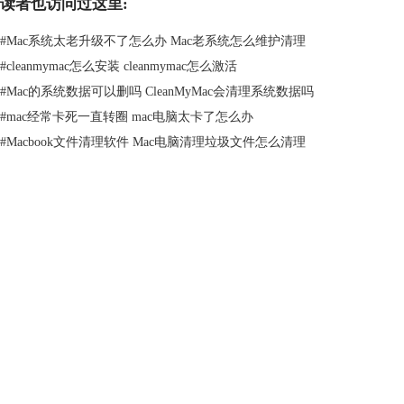
读者也访问过这里:
如果用户长时间未清理mac系统，只需使用智能扫描功能，就能将mac系
统中的各种垃圾文件、恶意程序、拖慢进程的设置等都扫描出来，作统一
#
Mac系统太老升级不了怎么办 Mac老系统怎么维护清理
处理。
#
cleanmymac怎么安装 cleanmymac怎么激活
#
Mac的系统数据可以删吗 CleanMyMac会清理系统数据吗
#
mac经常卡死一直转圈 mac电脑太卡了怎么办
#
Macbook文件清理软件 Mac电脑清理垃圾文件怎么清理
产品
图3 清理各种垃圾及系统威胁程序
支持
在系统垃圾的清理上，CleanMyMac X能将用户缓存文件、二进制文件、
系统缓存文件和日志文件等都扫描出来，并以列表形式归类展示，用户可
以对系统垃圾文件进行选择性删除，避免用户误删有用文件。
关于