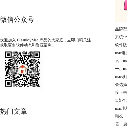
微信公众号
品牌型号
系统: m
欢迎加入 CleanMyMac 产品的大家庭，立即扫码关注，
软件版本:
获取更多软件动态和资源福利。
mac
么，m
一、m
mac
会选择
接下来
1.某
mac
热门文章
那么，
器（启