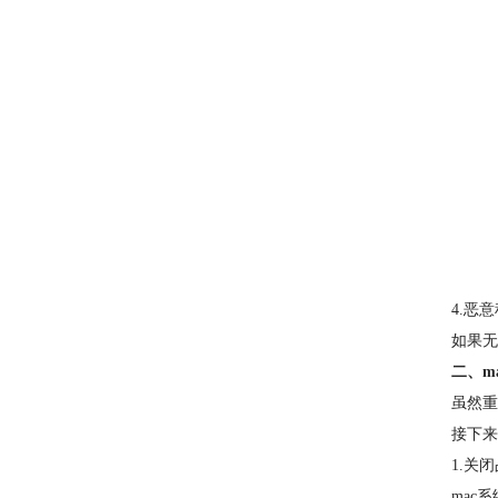
4.恶
如果无
二、m
虽然重
接下来
1.关
mac