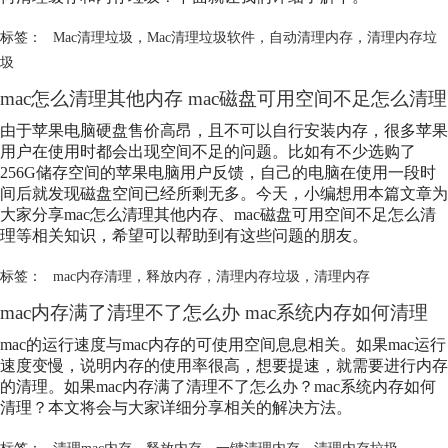
标签：
Mac清理垃圾
，
Mac清理垃圾软件
，
自动清理内存
，
清理内存垃
圾
mac怎么清理其他内存 mac磁盘可用空间不足怎么清理
由于苹果电脑硬盘售价高昂，且不可以自行安装内存，很多苹果
用户在使用时都会出现空间不足的问题。比如有不少选购了
256G储存空间的苹果电脑用户反馈，自己的电脑在使用一段时
间后就发现磁盘空间已经所剩无多。今天，小编想用本篇文章为
大家分享mac怎么清理其他内存、mac磁盘可用空间不足怎么清
理等相关知识，希望可以帮助到有这些问题的朋友。
标签：
mac内存清理
，
释放内存
，
清理内存垃圾
，
清理内存
mac内存满了清理不了怎么办 mac系统内存如何清理
mac的运行速度与mac内存的可使用空间息息相关。如果mac运行
速度变慢，说明内存的使用率很高，想要提速，就需要进行内存
的清理。如果mac内存满了清理不了怎么办？mac系统内存如何
清理？本文将会与大家详细分享相关的解决方法。
标签：
清理mac内存
，
释放内存
，
一键清理内存
，
清理内存垃圾