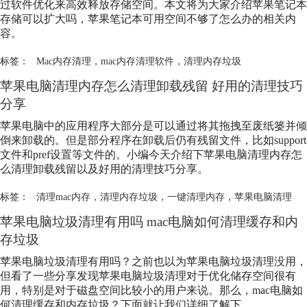
过软件优化来高效释放存储空间。本文将为大家介绍苹果笔记本
存储可以扩大吗，苹果笔记本可用空间不够了怎么办的相关内
容。
标签：
Mac内存清理
，
mac内存清理软件
，
清理内存垃圾
苹果电脑清理内存怎么清理卸载残留 好用的清理技巧
分享
苹果电脑中的应用程序大部分是可以通过将其拖拽至废纸篓并倾
倒来卸载的。但是部分程序在卸载后仍有残留文件，比如support
文件和pref设置等文件的。小编今天介绍下苹果电脑清理内存怎
么清理卸载残留以及好用的清理技巧分享。
标签：
清理mac内存
，
清理内存垃圾
，
一键清理内存
，
苹果电脑清理
苹果电脑垃圾清理有用吗 mac电脑如何清理缓存和内
存垃圾
苹果电脑垃圾清理有用吗？之前也以为苹果电脑垃圾清理没用，
但看了一些分享发现苹果电脑垃圾清理对于优化储存空间很有
用，特别是对于磁盘空间比较小的用户来说。那么，mac电脑如
何清理缓存和内存垃圾？下面就让我们详细了解下。