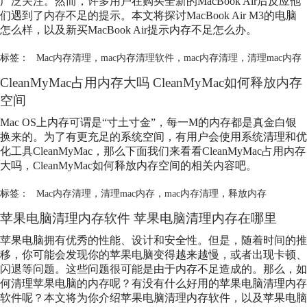
广泛关注。然而，许多用户在购买全新的MacBook Air后反应他
们遇到了内存不足的提示。本文将探讨MacBook Air M3的电脑
怎么样，以及新买MacBook Air提示内存不足怎么办。
标签：
Mac内存清理
，
mac内存清理软件
，
mac内存清理
，
清理mac内存
CleanMyMac占用内存大吗 CleanMyMac如何释放内存
空间
Mac OS上内存可谓是“寸土寸金”，每一M的内存都是真金白银
换来的。为了有更充足的系统空间，有用户会使用系统清理和优
化工具CleanMyMac，那么下面我们来看看CleanMyMac占用内存
大吗，CleanMyMac如何释放内存空间的相关内容吧。
标签：
Mac内存清理
，
清理mac内存
，
mac内存清理
，
释放内存
苹果电脑清理内存软件 苹果电脑清理内存在哪里
苹果电脑拥有优秀的性能、设计和安全性。但是，随着时间的推
移，你可能会发现你的苹果电脑变得越来越慢，或者出现卡顿、
闪退等问题。这些问题很可能是由于内存不足造成的。那么，如
何清理苹果电脑的内存呢？有没有什么好用的苹果电脑清理内存
软件呢？本文将为你介绍苹果电脑清理内存软件，以及苹果电脑