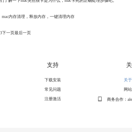
们了解一下mac突然很卡是为什么，mac卡死的正确处理步骤吧。
mac内存清理
，
释放内存
，
一键清理内存
3
下一页
最后一页
支持
关
下载安装
关于
常见问题
网站
注册激活
商务合作：alex.