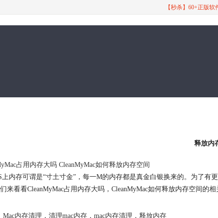
【秒杀】60+正版
释放内
nMyMac占用内存大吗 CleanMyMac如何
释放内存
空间
 OS上内存可谓是“寸土寸金”，每一M的内存都是真金白银换来的。为了有更
来看看CleanMyMac占用内存大吗，CleanMyMac如何
释放内存
空间的相
Mac内存清理
，
清理mac内存
，
mac内存清理
，
释放内存