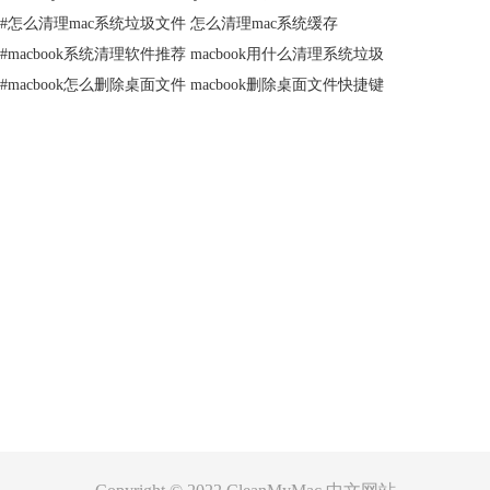
#
怎么清理mac系统垃圾文件 怎么清理mac系统缓存
#
macbook系统清理软件推荐 macbook用什么清理系统垃圾
#
macbook怎么删除桌面文件 macbook删除桌面文件快捷键
图2：扫描系统文件
操作三：
系统扫描结束后，点击“清理”按钮即可完成，但若你没有将软件
产品
激活，最多只能清理500MB垃圾文件，所以若想清理更多必须要激活软
件。
支持
操作四：
清理完成即会呈现成功清理完毕的操作界面，同时可以点击“查
看日志”按钮了解清理情况。
关于
客服