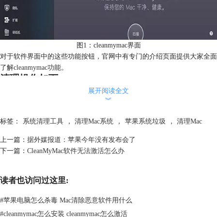
图1：cleanmymac界面
对于软件界面中的这些功能按钮，官网中有专门的介绍页面提供大家全面
了解
cleanmymac功能
。
清理操作如下：
操作一：
打开安装好的软件。
展开阅读全文
︾
操作二：
全面清理。点击“智能清理”选项（注：这个选项包含了清理项目
中的所有项目），再点击界面中的“扫描”按钮，软件便开始自动进行扫描
标签：
系统清理工具
，
清理Mac系统
，
苹果系统垃圾
，
清理Mac
了。
上一篇：
据外媒报道：苹果今年没有发布会了
下一篇：
CleanMyMac软件无法激活怎么办
读者也访问过这里:
#
苹果电脑怎么杀毒 Mac清除恶意软件用什么
#
cleanmymac怎么安装 cleanmymac怎么激活