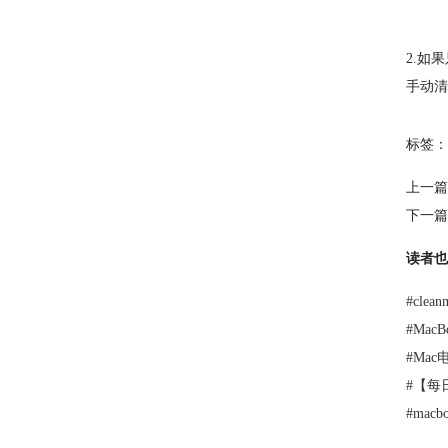
2.如
手动清
标签：
上一篇
下一篇
读者也
#
cle
#
Mac
#
Mac
#
【每日
#
mac