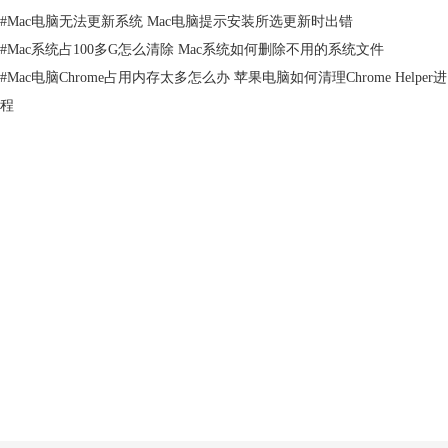
#
Mac电脑无法更新系统 Mac电脑提示安装所选更新时出错
#
Mac系统占100多G怎么清除 Mac系统如何删除不用的系统文件
#
Mac电脑Chrome占用内存太多怎么办 苹果电脑如何清理Chrome Helper进
程
图二：隐私保护
其他特殊功能
除了这些新的功能模块,它还新增了两个非常特殊的功能，一个是
DashBoard，另一个是CleanMyMac菜单。
1.DashBoard
DashBoard在于软件右上角，它包含了硬盘空间、RAM内存使用、电池充
产品
电周期和CPU消耗等重要的相关信息，能够额昂用户快速释放未使用的至
关重要的RAM系统进程，提高运行速度。
支持
关于
客服