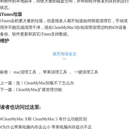
和附件的本地副本，回收大量的磁盘空间，并帮助程序恢复到良好的运行
状态。
iTunes垃圾
iTunes会积累大量的垃圾，但是很多人都不知道如何彻底清理它，手动清
理并不能完成清理干净，现在CleanMyMac3自动清理清理过时的iOS设备
备份、软件更新和其它iTunes支持数据。
维护
维护功能通过修复磁盘权限、重新索引Spotlight、在邮件中加速搜索功能
展开阅读全文
等确保Mac快速、安全运行。
︾
隐私
隐私可以安全地删除在线和离线活动的各种痕迹，如浏览历史，聊天，最
标签：
mac清理工具
，
苹果清理工具
，
一键清理工具
近打开的菜单和其他类似的项目等，使用该功能可以释放空间并清除活动
痕迹。
上一篇：
急！CleanMyMac卸载不了怎么办
下一篇：
CleanMyMac扩展管理功能
读者也访问过这里:
#
CleanMyMac X和 CleanMyMac 5 有什么功能区别
#
为什么苹果电脑内存这么小 苹果电脑内存提示不足