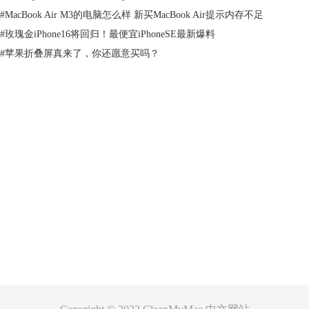
#
MacBook Air M3的电脑怎么样 新买MacBook Air提示内存不足
#
玫瑰金iPhone16将回归！最便宜iPhoneSE最新爆料
#
苹果折叠屏真来了，你还愿意买吗？
产品
图2：清理mac系统
支持
当然应用程序无法正常运行也可能是其他原因，但一般情况下内存不足导
致的问题特别多，所以作为长期使用苹果电脑的我们来说，我们必须要掌
握好一种可靠的清理方法，小编说的只是其中的一种，提供大家参考。
关于
想要多多了解这个软件大家可以查看：
说说cleanmymac清理软件的那些事
儿
，这篇文章。
客服
本文为原创，转载请注明原址：
http://www.mycleanmymac.com/changjianwenti/myycx-wfyx.html