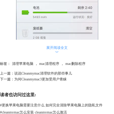
展开阅读全文
︾
图1：快速释放内存
标签：
清理苹果电脑
，
mac清理程序
，
mac删除程序
方法二：
你也可以直接将系统进行扫描，清理系统，提升mac系统空间，这样可以
上一篇：
说说Cleanmymac清理软件的那些事儿
随时保持系统盘的清洁。小编个人认为，定期清理电脑系统是非常必要
下一篇：
为何Cleanmymac3更加受用户青睐
的。
读者也访问过这里:
#
更换苹果电脑需要注意什么 如何完全清除苹果电脑上的隐私文件
#
cleanmymac怎么安装 cleanmymac怎么激活