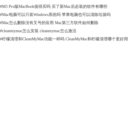
#
M3 Pro版MacBook值得买吗 买了新Mac后必装的软件有哪些
#
Mac电脑可以只装Windows系统吗 苹果电脑也可以清除垃圾吗
#
Mac怎么删除没有叉号的应用 Mac第三方软件如何删除
#
cleanmymac怎么安装 cleanmymac怎么激活
#
柠檬清理和CleanMyMac功能一样吗 CleanMyMac和柠檬清理哪个更好用
产品
图2：MacCleanse使用界面
其他Mac清理软件介绍请点击：
mac电脑清理软件哪个好？几款清理产品
支持
对比（下）
本文为原创，转载请标明原址：
关于
http://www.mycleanmymac.com/changjianwenti/mcmm-ngh-s.html
客服