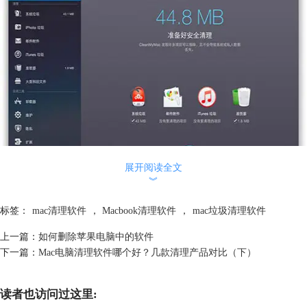
展开阅读全文
︾
图1：CleanMyMac 3使用界面
2、MacCleanse
标签：
mac清理软件
，
Macbook清理软件
，
mac垃圾清理软件
MacCleanse有着能够清理系统垃圾，浏览器的下载目录，cookies等垃圾文
件，能安全地扫描您全部的系统活动，并轻松清除相关的信息。除了一般
上一篇：
如何删除苹果电脑中的软件
的系统垃圾清理外，还能找出你完全想不到要清理的文件类型。
下一篇：
Mac电脑清理软件哪个好？几款清理产品对比（下）
这款软件虽然操作适中，但是需一定的英文基础，适用于中高级用户，基
础用户用不上。
读者也访问过这里:
界面截图