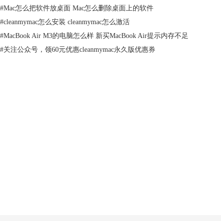
#
Mac怎么把软件放桌面 Mac怎么删除桌面上的软件
#
cleanmymac怎么安装 cleanmymac怎么激活
图二：将文件添加到忽略列表中
#
MacBook Air M3的电脑怎么样 新买MacBook Air提示内存不足
实用工具功能多
#
关注公众号，领60元优惠cleanmymac永久版优惠券
CleanMyMac3将所有的功能分为清理和实用工具两部分，更加清晰明了,
并且增加了更多实用功能。卸载器可以用来完全卸载整个应用程序；维护
功能可以提高磁盘性能，解决各种应用程序错误，提高搜索性能；隐私功
能可以清除浏览历史以及在线和离线活动的痕迹；扩展功能可以删除或者
禁用Widget、应用程序插件、偏好设置面板、词典、屏幕保护程序和登陆
产品
项；粉碎机可以迅速擦除任何不需要的文件。
支持
关于
客服