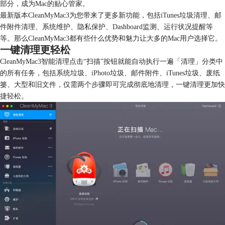
部分，成为Mac的贴心管家。
最新版本CleanMyMac3为您带来了更多新功能，包括iTunes垃圾清理、邮
件附件清理、系统维护、隐私保护、Dashboard监测、运行状况提醒等
等。那么CleanMyMac3都有些什么优势和魅力让大多的Mac用户选择它。
一键清理更轻松
CleanMyMac3智能清理点击“扫描”按钮就能自动执行一遍「清理」分类中
的所有任务，包括系统垃圾、iPhoto垃圾、邮件附件、iTunes垃圾、废纸
篓、大型和旧文件，仅需两个步骤即可完成彻底地清理，一键清理更加快
捷轻松。