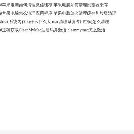
#
苹果电脑如何清理微信缓存 苹果电脑如何清理浏览器缓存
#
苹果电脑怎么清理应用程序 苹果电脑怎么清理缓存和垃圾清理
#
mac系统内存为什么那么大 mac清理系统占用空间怎么清理
#
正确获取CleanMyMac注册码并激活 cleanmymac怎么激活
图2：分析本地邮件
3、随后，若你的系统中存在多余的邮件附件软件会显示出相关数据，且
你可以手动进行清除；若没有则会提示邮件没有储存过多本地数据，非常
干净！
产品
支持
关于
客服