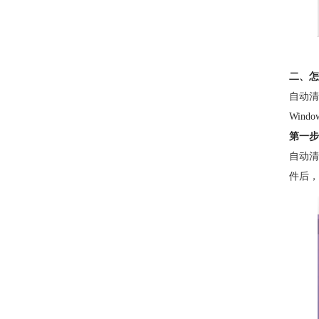
二、怎
自动清
Win
第一步
自动清
件后，