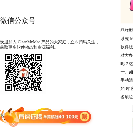
微信公众号
品牌型
系统:Ma
欢迎加入 CleanMyMac 产品的大家庭，立即扫码关注，
软件版本
获取更多软件动态和资源福利。
对大多
呢？这
一、如
手动清
如图1
各项垃
热门文章