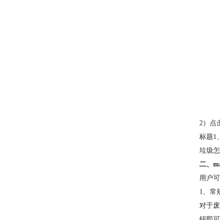
2）点
标题1
垃圾怎
二、m
用户可
1、常
对于废
钮即可