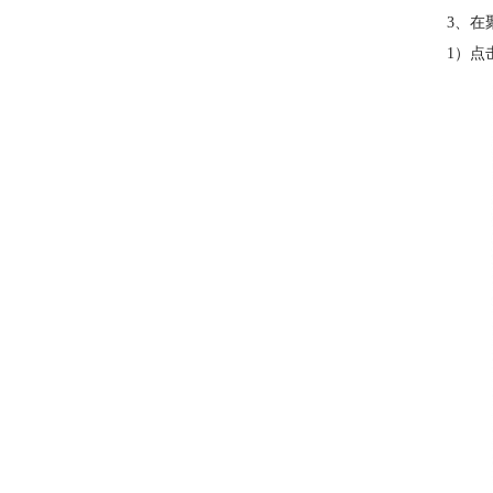
3、在
1）点