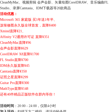
CleanMyMac、视频剪辑 会声会影、矢量绘图CorelDRAW、音乐编曲FL
Studio、录屏Camtasia、IDM下载器等20款商品
活动优惠：
Microsoft 365 家庭版 买1年送1年半、
泼辣修图永久版全球首发，直降¥400
Xmind直降¥21、
Affinity V2通用许可证 直降¥351
CleanMyMac直降¥96
会声会影直降¥629
CorelDRAW X8直降¥1700
FL Studio直降¥700
IDM永久版直降¥45
Camtasia直降¥350
证照之星直降¥299
Guitar Pro直降¥300
MathType直降¥148
还有40件精品正版软件在群内等你！
活动时间
：20:00 - 24:00，仅限4小时
加入活动
：扫描下方二维码，进活动秒杀群