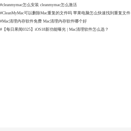
第二步，在页面上选择需要更新的应用程序。用户可以查看页面右侧部分
#
cleanmymac怎么安装 cleanmymac怎么激活
的功能介绍，并可通过拖动滑块进行图片浏览。
#
CleanMyMac可以删除Mac重复的文件吗 苹果电脑怎么快速找到重复文件
#
Mac清理内存软件免费 Mac清理内存软件哪个好
#
【每日果闻0325】iOS18新功能曝光 | Mac清理软件怎么选？
产品
支持
图3 ：查看更新程序的介绍
第三步，勾选完毕想要更新的程序后，点击页面下方的“更新”按钮。
关于
客服