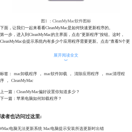
图1 ：CleanMyMac软件图标
下面，让我们一起来看看CleanMyMac是如何快速更新程序的。
第一步，进入到CleanMyMac的主界面，点击“更新程序”按钮。这时，
CleanMyMac会提示系统内有多少个应用程序需要更新。点击“查看N个更
新程序”，进入到下一页面。
展开阅读全文
︾
标签：
mac卸载程序
，
mac软件卸载
，
清除应用程序
，
mac清理程
序
，
CleanMyMac
上一篇：
CleanMyMac偏好设置你知道多少？
下一篇：
苹果电脑如何卸载程序？
读者也访问过这里:
图2 ：点击“更新程序”
#
Mac电脑无法更新系统 Mac电脑提示安装所选更新时出错