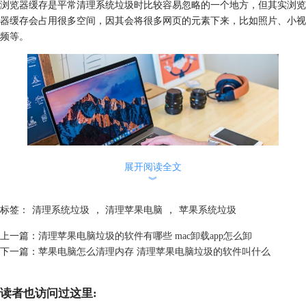
浏览器缓存是平常清理系统垃圾时比较容易忽略的一个地方，但其实浏览
器缓存会占用很多空间，因其会将很多网页的元素下来，比如照片、小视
频等。
展开阅读全文
︾
标签：
清理系统垃圾
，
清理苹果电脑
，
苹果系统垃圾
图1：mac电脑
上一篇：
清理苹果电脑垃圾的软件有哪些 mac卸载app怎么卸
下一篇：
苹果电脑怎么清理内存 清理苹果电脑垃圾的软件叫什么
二、苹果电脑垃圾文件清理方法
以上主要讲解了怎么进行苹果电脑系统垃圾的清理。接下来，一起来了解
下苹果电脑垃圾文件清理方法。
读者也访问过这里:
1.手动清理