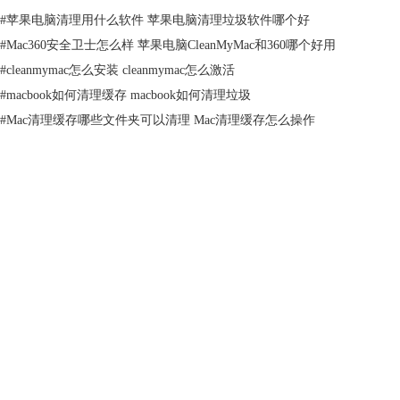
苹果电脑的系统垃圾一般保存在资源库文件，可手动打开资源库清
#
苹果电脑清理用什么软件 苹果电脑清理垃圾软件哪个好
理“cashes”、“logs”等系统垃圾文件夹。
#
Mac360安全卫士怎么样 苹果电脑CleanMyMac和360哪个好用
对于浏览器、下载文件夹，也可以手动清理。浏览器缓存一般清理后就彻
#
cleanmymac怎么安装 cleanmymac怎么激活
底删除，而以上资源库、下载文件夹删除的文件会发送到垃圾桶，需要将
#
macbook如何清理缓存 macbook如何清理垃圾
垃圾桶的文件删除掉，才能真正释放存储空间。
#
Mac清理缓存哪些文件夹可以清理 Mac清理缓存怎么操作
产品
支持
图2：资源库文件夹
关于
2. 苹果优化存储功能
如果觉得纯手动清理比较麻烦，可使用苹果电脑自带的优化存储功能，可
自动移除已观看的iTunes影片等来释放存储空间，但一般对系统垃圾的清
客服