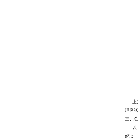
上文就
理废纸
三、总
以上就
解决，