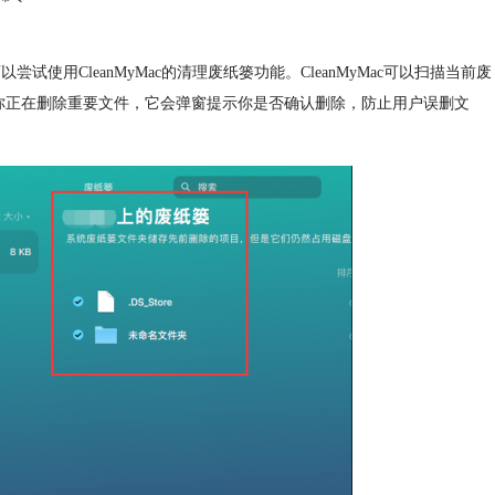
使用CleanMyMac的清理废纸篓功能。CleanMyMac可以扫描当前废
测到你正在删除重要文件，它会弹窗提示你是否确认删除，防止用户误删文