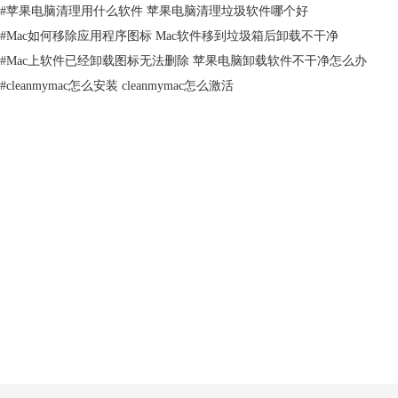
#
苹果电脑清理用什么软件 苹果电脑清理垃圾软件哪个好
或者拖入废纸篓卸载，你可以尝试下面两种方式卸载软件。
#
Mac如何移除应用程序图标 Mac软件移到垃圾箱后卸载不干净
#
Mac上软件已经卸载图标无法删除 苹果电脑卸载软件不干净怎么办
#
cleanmymac怎么安装 cleanmymac怎么激活
图3：无法删除软件
产品
1、“应用程序”文件夹卸载
虽然在“启动台”无法卸载软件，但是你可以打开“应用程序”，右击软件选
支持
择“移到废纸篓”。虽然该方式可以有效卸载软件，但是仍然存在这样一种
情况，右击某些软件后没有移到废纸篓的情况，那些无法卸载的软件应该
怎么卸载呢？你可以尝试下面一种方法。
关于
客服