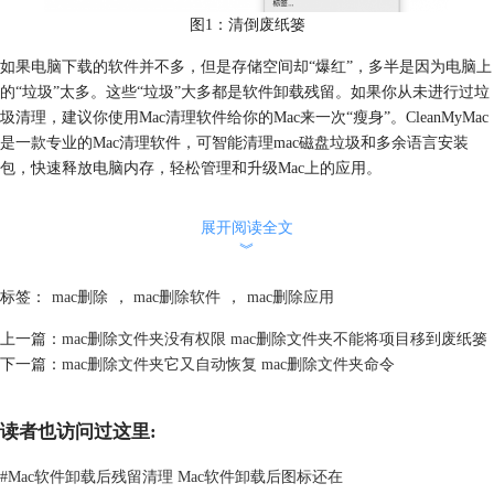
图1：清倒废纸篓
如果电脑下载的软件并不多，但是存储空间却“爆红”，多半是因为电脑上
的“垃圾”太多。这些“垃圾”大多都是软件卸载残留。如果你从未进行过垃
圾清理，建议你使用Mac清理软件给你的Mac来一次“瘦身”。CleanMyMac
是一款专业的Mac清理软件，可智能清理mac磁盘垃圾和多余语言安装
包，快速释放电脑内存，轻松管理和升级Mac上的应用。
展开阅读全文
︾
标签：
mac删除
，
mac删除软件
，
mac删除应用
上一篇：
mac删除文件夹没有权限 mac删除文件夹不能将项目移到废纸篓
下一篇：
mac删除文件夹它又自动恢复 mac删除文件夹命令
图2：CleanMyMac
二、mac删除软件删不掉的解决方法
读者也访问过这里:
很多用户遇到过长按图标不显示删除标志的软件（图3所示），即使把软
件拖入废纸篓后也会恢复原位。除了系统自带的软件无法卸载之外，某些
#
Mac软件卸载后残留清理 Mac软件卸载后图标还在
第三方软件也无法删除。用户在官网下载安装包自行安装的软件无法长按