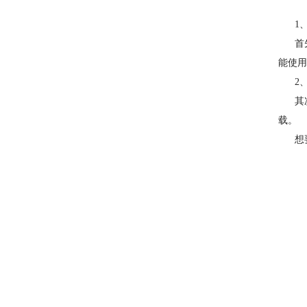
1、
首先，
能使用
2、
其次，
载。
想要