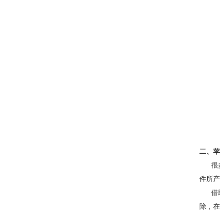
二、苹
很多
件所产
借助C
除，在