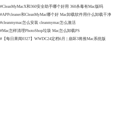
#
CleanMyMacX和360安全助手哪个好用 360杀毒有Mac版吗
图1 CleanMyMac X 监控窗
#
APPcleaner和CleanMyMac哪个好 Mac卸载软件用什么卸载干净
CleanMyMac能智能扫描Mac磁盘空间垃圾文件，mac缓存垃圾以及mac其
#
cleanmymac怎么安装 cleanmymac怎么激活
他文件并清理，监控系统潜在威胁，保持系统快速高效运行。
#
Mac怎样清理PhotoShop垃圾 Mac怎么卸载PS
#
【每日果闻0327】WWDC24定档6月 | 崩坏3将推Mac系统版
产品
支持
图2 智能扫描电脑
其不仅可以清理系统垃圾，还有其他丰富的功能，比如：优化速度、卸载
关于
软件、扫描清理大型和旧文件等。
二、苹果电脑清理缓存怎么操作
客服