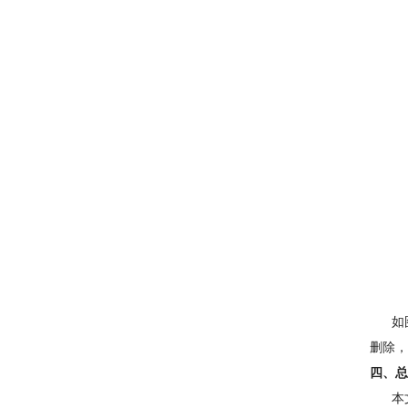
如图5
删除，
四、总
本文向