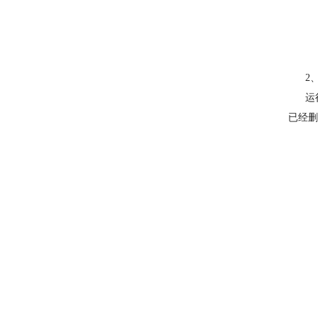
2、使
运行C
已经删