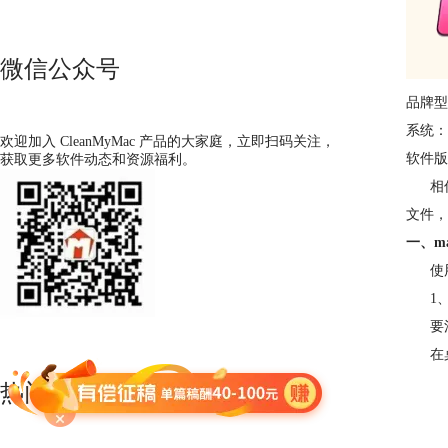
微信公众号
品牌型号
系统： M
欢迎加入 CleanMyMac 产品的大家庭，立即扫码关注，
软件版本
获取更多软件动态和资源福利。
相信
文件，
一、m
使
1、
要清理
在桌面
热门文章