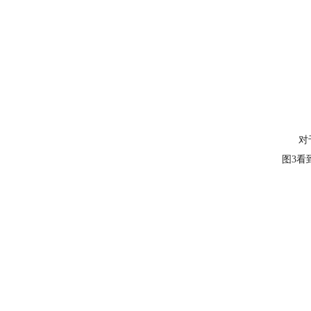
对于这
图3看