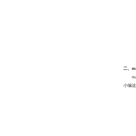
二、m
m
小编这