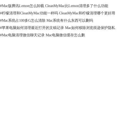
#
Mac版腾讯Lemon怎么卸载 CleanMyMac比Lemon清理多了什么功能
#
柠檬清理和CleanMyMac功能一样吗 CleanMyMac和柠檬清理哪个更好用
#
Mac系统占100多G怎么清除 Mac系统有什么东西可以删吗
#
苹果电脑如何清理最近打开的文稿记录 Mac如何移除浏览痕迹保护隐私
#
Mac电脑清理微信聊天记录 Mac电脑微信缓存怎么删
图2 找到资源库
3.在资源库中找到⁨Containers⁩ 文件夹，打开并选择微信图标的文件夹。
产品
支持
关于
客服