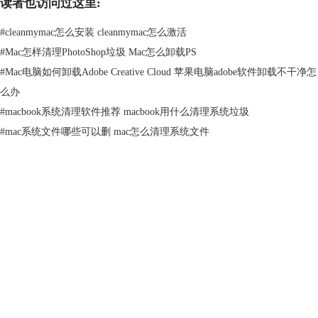
读者也访问过这里:
行优化存储空间、设置自动清倒废纸篓等。
#
cleanmymac怎么安装 cleanmymac怎么激活
#
Mac怎样清理PhotoShop垃圾 Mac怎么卸载PS
#
Mac电脑如何卸载Adobe Creative Cloud 苹果电脑adobe软件卸载不干净怎
么办
#
macbook系统清理软件推荐 macbook用什么清理系统垃圾
#
mac系统文件哪些可以删 mac怎么清理系统文件
图3：存储空间管理
产品
以上是Mac系统提供的清理苹果电脑磁盘空间的方法，这种清理方式对很
多用户来说都是微乎其微，因为用户使用Apple TV、播客、邮件等软件
频率并不高，缓存文件自然就少。大多数用户电脑上缓存较多的软件是：
支持
听歌软件、追剧软件、浏览器等。清理这些软件缓存可以借助
CleanMyMac的清理系统垃圾功能（图4所示）。该软件扫描Mac更加彻
底，清理效果也更好。
关于