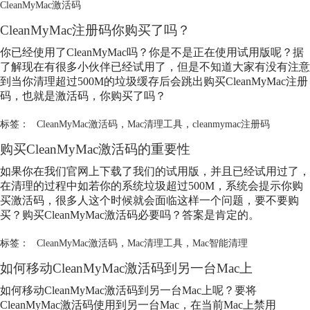
CleanMyMac激活码
CleanMyMac注册码你购买了吗？
你已经使用了CleanMyMac吗？你是不是正在使用试用版呢？据
了解现在有很多小伙伴已经试用了，但是不知道大家有没有注意
到当你清理超过500M的垃圾缓存后会跳出购买CleanMyMac注册
码，也就是激活码，你购买了吗？
标签：
CleanMyMac激活码
，
Mac清理工具
，
cleanmymac注册码
购买
CleanMyMac激活码
的重要性
如果你在我们官网上下载了我们的试用版，并且已经试用过了，
在清理的过程中如若你的系统垃圾超过500M，系统会提示你购
买激活码，很多人这个时候就会面临这样一个问题，要不要购
买？购买
CleanMyMac激活码
必要吗？答案是肯定的。
标签：
CleanMyMac激活码
，
Mac清理工具
，
Mac智能清理
如何移动
CleanMyMac激活码
到另一台Mac上
如何移动
CleanMyMac激活码
到另一台Mac上呢？要将
CleanMyMac激活码
使用到另一台Mac，在当前Mac上禁用