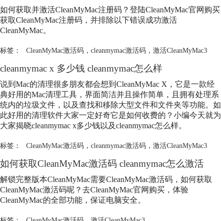
如何获取并激活CleanMyMac注册码？登陆CleanMyMac官网购买
获取CleanMyMac注册码，并排除以下错误成功激活
CleanMyMac。
标签：
CleanMyMac激活码
，
cleanmymac激活码
，
激活CleanMyMac3
cleanmymac x 多少钱 cleanmymac怎么样
说到Mac的清理很多朋友都会想到CleanMyMac X，它是一款经
典好用的Mac清理工具，界面简洁并且操作简单，且拥有处理系
统内的垃圾文件，以及查找和移除大型文件和文件夹等功能。如
此好用的清理软件大家一定好奇它是如何收费的？小编今天就为
大家揭晓cleanmymac x多少钱以及cleanmymac怎么样。
标签：
CleanMyMac激活码
，
cleanmymac激活码
，
激活CleanMyMac3
如何获取
CleanMyMac激活码
cleanmymac怎么激活
解锁完整版本CleanMyMac需要
CleanMyMac激活码
，如何获取
CleanMyMac激活码
呢？去CleanMyMac官网购买，体验
CleanMyMac的全部功能，保证电脑安全。
标签：
CleanMyMac激活码
，
激活CleanMyMac3